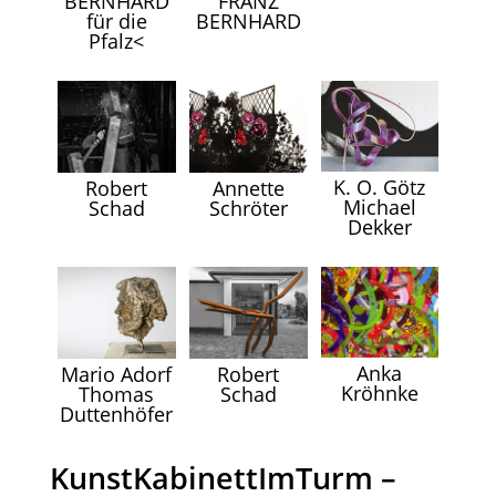
BERNHARD
FRANZ
für die
BERNHARD
Pfalz<
K. O. Götz
Robert
Annette
Michael
Schad
Schröter
Dekker
Anka
Mario Adorf
Robert
Kröhnke
Thomas
Schad
Duttenhöfer
KunstKabinettImTurm –