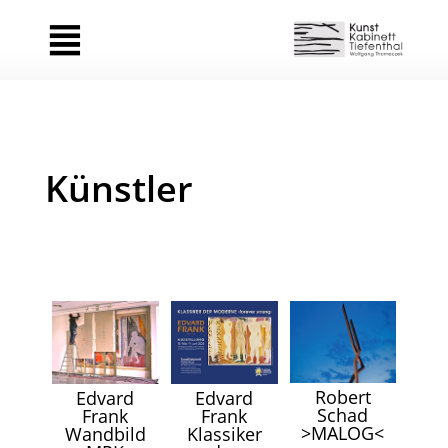
Künstler
Robert
Edvard
Edvard
Schad
Frank
Frank
>MALOG<
Wandbild
Klassiker