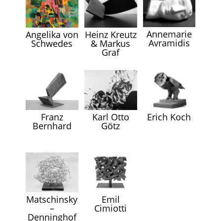
Annemarie
Angelika von
Heinz Kreutz
Avramidis
Schwedes
& Markus
Graf
Erich Koch
Karl Otto
Franz
Götz
Bernhard
Matschinsky
Emil
–
Cimiotti
Denninghof