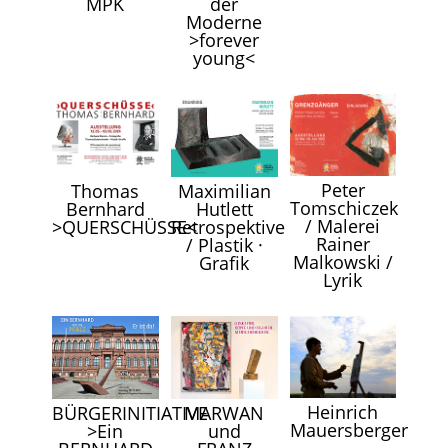
MPK
der
Moderne
>forever
young<
Peter
Thomas
Maximilian
Tomschiczek
Bernhard
Hutlett
/ Malerei
>QUERSCHÜSSE<
Retrospektive
Rainer
/ Plastik ·
Malkowski /
Grafik
Lyrik
Heinrich
BÜRGERINITIATIVE
MARWAN
Mauersberger
>Ein
und