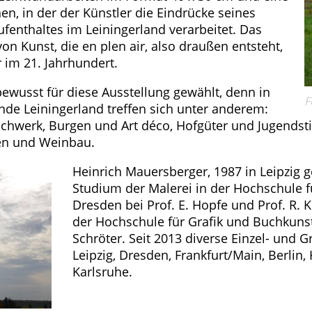
en, in der der Künstler die Eindrücke seines
fenthaltes im Leiningerland verarbeitet. Das
on Kunst, die en plen air, also draußen entsteht,
r im 21. Jahrhundert.
ewusst für diese Ausstellung gewählt, denn in
F
e Leiningerland treffen sich unter anderem:
chwerk, Burgen und Art déco, Hofgüter und Jugendst
hen und Weinbau.
Heinrich Mauersberger, 1987 in Leipzig 
Studium der Malerei in der Hochschule f
Dresden bei Prof. E. Hopfe und Prof. R. 
der Hochschule für Grafik und Buchkunst 
Schröter. Seit 2013 diverse Einzel- und 
Leipzig, Dresden, Frankfurt/Main, Berlin,
Karlsruhe.